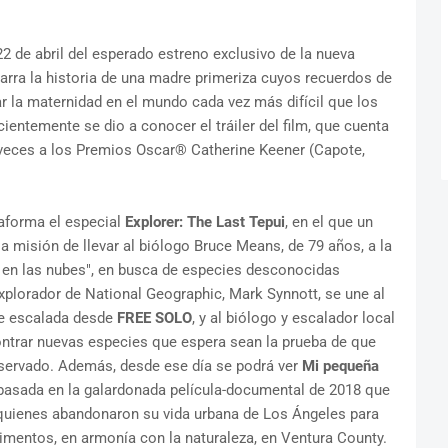
22 de abril del esperado estreno exclusivo de la nueva
narra la historia de una madre primeriza cuyos recuerdos de
ar la maternidad en el mundo cada vez más difícil que los
ientemente se dio a conocer el tráiler del film, que cuenta
 veces a los Premios Oscar® Catherine Keener (Capote,
taforma el especial
Explorer: The Last Tepui
, en el que un
a misión de llevar al biólogo Bruce Means, de 79 años, a la
a en las nubes", en busca de especies desconocidas
xplorador de National Geographic, Mark Synnott, se une al
de escalada desde
FREE SOLO
, y al biólogo y escalador local
ntrar nuevas especies que espera sean la prueba de que
eservado. Además, desde ese día se podrá ver
Mi pequeña
 basada en la galardonada película-documental de 2018 que
, quienes abandonaron su vida urbana de Los Ángeles para
alimentos, en armonía con la naturaleza, en Ventura County.