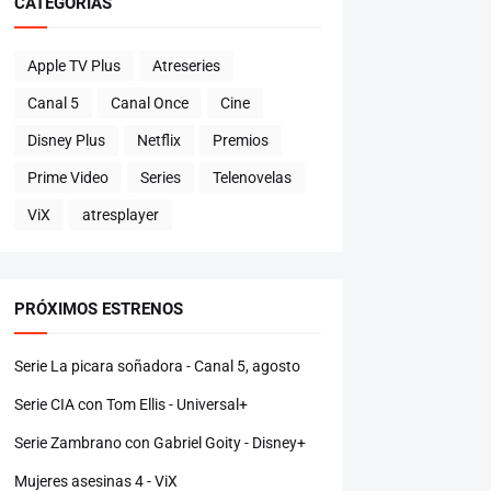
CATEGORÍAS
Apple TV Plus
Atreseries
Canal 5
Canal Once
Cine
Disney Plus
Netflix
Premios
Prime Video
Series
Telenovelas
ViX
atresplayer
PRÓXIMOS ESTRENOS
Serie La picara soñadora - Canal 5, agosto
Serie CIA con Tom Ellis - Universal+
Serie Zambrano con Gabriel Goity - Disney+
Mujeres asesinas 4 - ViX