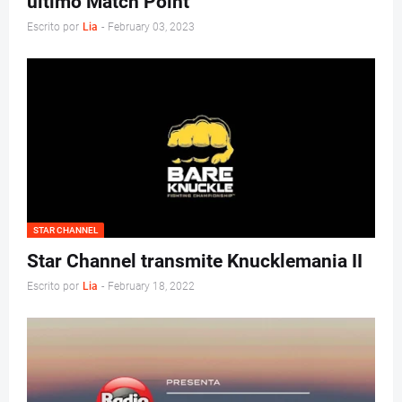
último Match Point
Escrito por
Lia
-
February 03, 2023
STAR CHANNEL
Star Channel transmite Knucklemania II
Escrito por
Lia
-
February 18, 2022