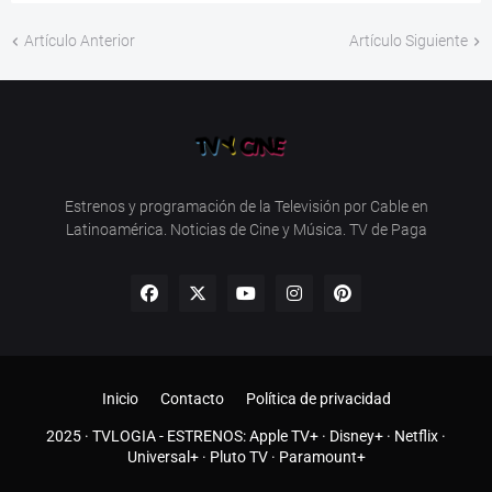
Artículo Anterior
Artículo Siguiente
Estrenos y programación de la Televisión por Cable en
Latinoamérica. Noticias de Cine y Música. TV de Paga
Inicio
Contacto
Política de privacidad
2025 ·
TVLOGIA
- ESTRENOS:
Apple TV+
·
Disney+
·
Netflix
·
Universal+
·
Pluto TV
·
Paramount+