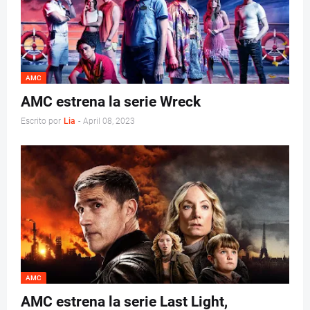
AMC
AMC estrena la serie Wreck
Escrito por
Lia
-
April 08, 2023
AMC
AMC estrena la serie Last Light,