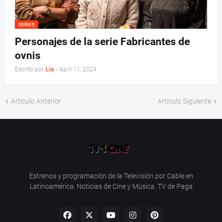
SERIES
Personajes de la serie Fabricantes de
ovnis
Escrito por
Lia
-
April 11, 2024
Artículo Anterior
Artículo Siguiente
Estrenos y programación de la Televisión por Cable en
Latinoamérica. Noticias de Cine y Música. TV de Paga