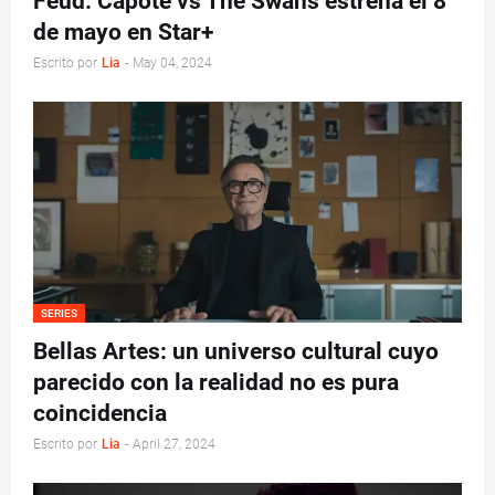
Feud: Capote vs The Swans estrena el 8
de mayo en Star+
Escrito por
Lia
-
May 04, 2024
SERIES
Bellas Artes: un universo cultural cuyo
parecido con la realidad no es pura
coincidencia
Escrito por
Lia
-
April 27, 2024