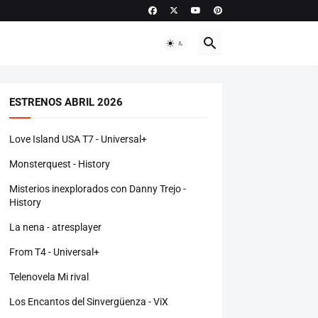
ESTRENOS ABRIL 2026
Love Island USA T7 - Universal+
Monsterquest - History
Misterios inexplorados con Danny Trejo -
History
La nena - atresplayer
From T4 - Universal+
Telenovela Mi rival
Los Encantos del Sinvergüenza - ViX