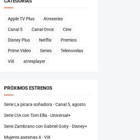
CATEGORÍAS
Apple TV Plus
Atreseries
Canal 5
Canal Once
Cine
Disney Plus
Netflix
Premios
Prime Video
Series
Telenovelas
ViX
atresplayer
PRÓXIMOS ESTRENOS
Serie La picara soñadora - Canal 5, agosto
Serie CIA con Tom Ellis - Universal+
Serie Zambrano con Gabriel Goity - Disney+
Mujeres asesinas 4 - ViX