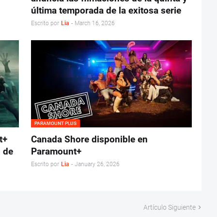
última temporada de la exitosa serie
Escrito por
Lia
-
March 16, 2026
PARAMOUNT PLUS
t+
Canada Shore disponible en
8 de
Paramount+
Escrito por
Lia
-
January 26, 2026
Artículo Siguiente