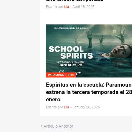
Escrito por
Lia
-
April 18, 2026
PARAMOUNT PLUS
Espíritus en la escuela: Paramoun
estrena la tercera temporada el 2
enero
Escrito por
Lia
-
January 26, 2026
Artículo Anterior