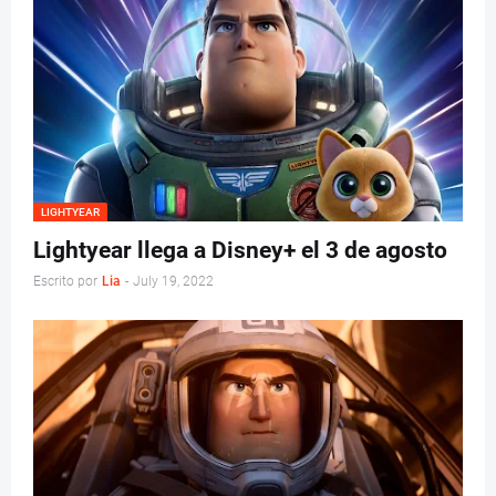
LIGHTYEAR
Lightyear llega a Disney+ el 3 de agosto
Escrito por
Lia
-
July 19, 2022