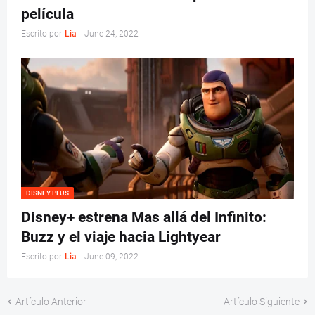
película
Escrito por
Lia
-
June 24, 2022
DISNEY PLUS
Disney+ estrena Mas allá del Infinito:
Buzz y el viaje hacia Lightyear
Escrito por
Lia
-
June 09, 2022
Artículo Anterior
Artículo Siguiente