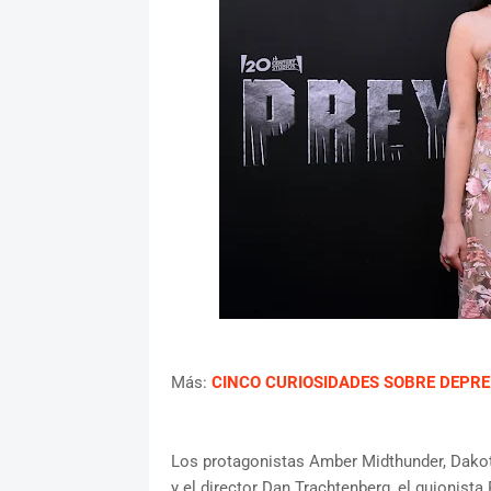
Más:
CINCO CURIOSIDADES SOBRE DEPRE
Los protagonistas Amber Midthunder, Dakot
y el director Dan Trachtenberg, el guionista