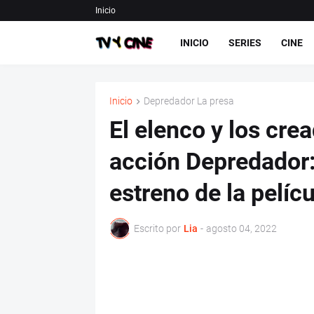
Inicio
INICIO
SERIES
CINE
Inicio
Depredador La presa
El elenco y los crea
acción Depredador: 
estreno de la pelí
Escrito por
Lia
-
agosto 04, 2022