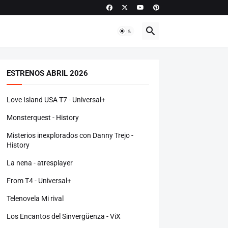
ESTRENOS ABRIL 2026
Love Island USA T7 - Universal+
Monsterquest - History
Misterios inexplorados con Danny Trejo -
History
La nena - atresplayer
From T4 - Universal+
Telenovela Mi rival
Los Encantos del Sinvergüenza - ViX