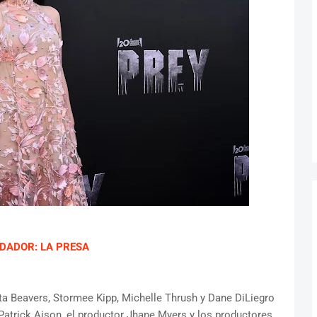
DADOR: LA PRESA
a Beavers, Stormee Kipp, Michelle Thrush y Dane DiLiegro
 Patrick Aison, el productor Jhane Myers y los productores