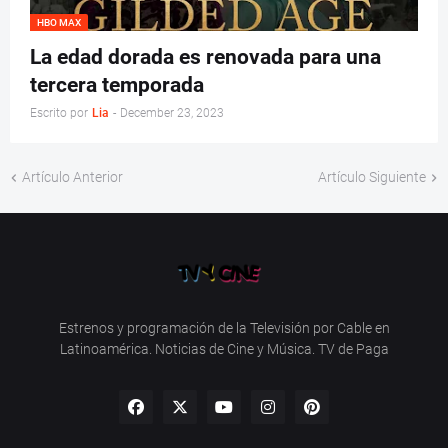
HBO MAX
La edad dorada es renovada para una
tercera temporada
Escrito por
Lia
-
December 23, 2023
Artículo Anterior
Artículo Siguiente
Estrenos y programación de la Televisión por Cable en
Latinoamérica. Noticias de Cine y Música. TV de Paga