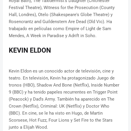
Royal Bath), The Taxidermist's Daughter (Chichester
Festival Theatre), Witness for the Prosecution (County
Hall, Londres), Otelo (Shakespeare's Globe Theatre) y
Rosencrantz and Guildenstern Are Dead (Old Vic). Ha
trabajado en películas como Empire of Light de Sam
Mendes, A Week in Paradise y Adrift in Soho.
KEVIN ELDON
Kevin Eldon es un conocido actor de televisión, cine y
teatro. En televisión, Kevin ha protagonizado Juego de
tronos (HBO), Shadow And Bone (Netflix), Inside Number
9 (BBC) y ha tenido papeles recurrentes en Trigger Point
(Peacock) y Dad's Army. También ha aparecido en The
Crown (Netflix), Criminal: UK (Netflix) y Doctor Who
(BBC). En cine, se le ha visto en Hugo, de Martin
Scorsese, Hot Fuzz, Four Lions y Set Fire to the Stars
junto a Elijah Wood.