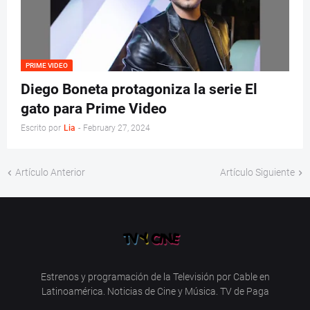
PRIME VIDEO
Diego Boneta protagoniza la serie El
gato para Prime Video
Escrito por
Lia
-
February 27, 2024
Artículo Anterior
Artículo Siguiente
Estrenos y programación de la Televisión por Cable en
Latinoamérica. Noticias de Cine y Música. TV de Paga