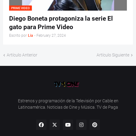
PRIME VIDEO
Diego Boneta protagoniza la serie El
gato para Prime Video
Escrito por
Lia
-
February 27, 2024
Artículo Anterior
Artículo Siguiente
Estrenos y programación de la Televisión por Cable en
Latinoamérica. Noticias de Cine y Música. TV de Paga