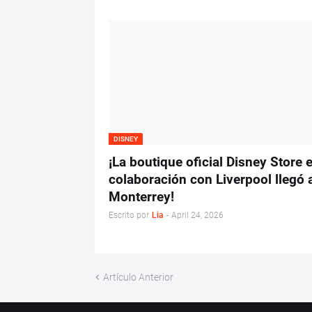
DISNEY
¡La boutique oficial Disney Store 
colaboración con Liverpool llegó 
Monterrey!
Escrito por
Lia
-
April 24, 2026
Artículo Anterior