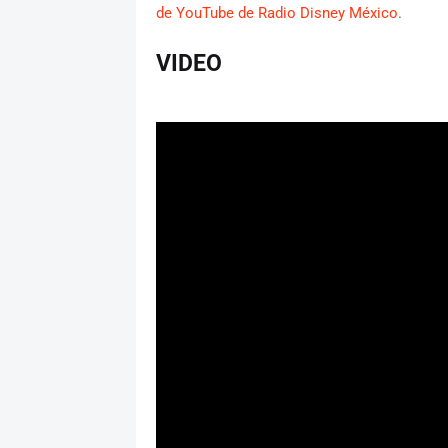
de YouTube de Radio Disney México
.
VIDEO