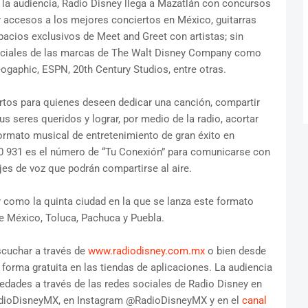
la audiencia, Radio Disney llega a Mazatlán con concursos
 accesos a los mejores conciertos en México, guitarras
spacios exclusivos de Meet and Greet con artistas; sin
oficiales de las marcas de The Walt Disney Company como
eogaphic, ESPN, 20th Century Studios, entre otras.
rtos para quienes deseen dedicar una canción, compartir
s seres queridos y lograr, por medio de la radio, acortar
formato musical de entretenimiento de gran éxito en
540 931 es el número de “Tu Conexión” para comunicarse con
es de voz que podrán compartirse al aire.
como la quinta ciudad en la que se lanza este formato
e México, Toluca, Pachuca y Puebla.
cuchar a través de
www.radiodisney.com.mx
o bien desde
e forma gratuita en las tiendas de aplicaciones. La audiencia
edades a través de las redes sociales de Radio Disney en
dioDisneyMX, en Instagram @RadioDisneyMX y en el
canal