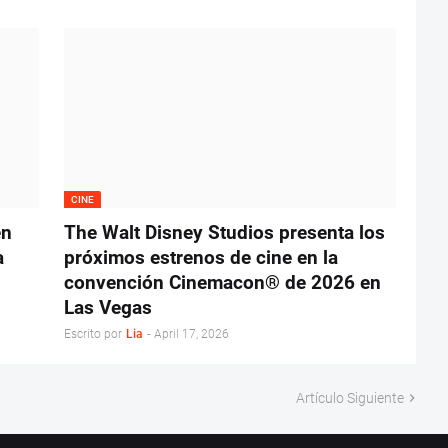
CINE
en
The Walt Disney Studios presenta los
a
próximos estrenos de cine en la
convención Cinemacon® de 2026 en
Las Vegas
Escrito por
Lia
-
April 17, 2026
Artículo Siguiente