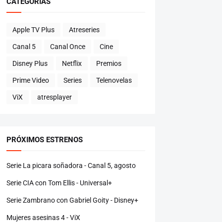
CATEGORÍAS
Apple TV Plus
Atreseries
Canal 5
Canal Once
Cine
Disney Plus
Netflix
Premios
Prime Video
Series
Telenovelas
ViX
atresplayer
PRÓXIMOS ESTRENOS
Serie La picara soñadora - Canal 5, agosto
Serie CIA con Tom Ellis - Universal+
Serie Zambrano con Gabriel Goity - Disney+
Mujeres asesinas 4 - ViX