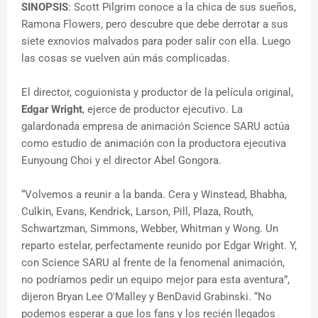
SINOPSIS
: Scott Pilgrim conoce a la chica de sus sueños,
Ramona Flowers, pero descubre que debe derrotar a sus
siete exnovios malvados para poder salir con ella. Luego
las cosas se vuelven aún más complicadas.
El director, coguionista y productor de la película original,
Edgar Wright
, ejerce de productor ejecutivo. La
galardonada empresa de animación Science SARU actúa
como estudio de animación con la productora ejecutiva
Eunyoung Choi y el director Abel Gongora.
“Volvemos a reunir a la banda. Cera y Winstead, Bhabha,
Culkin, Evans, Kendrick, Larson, Pill, Plaza, Routh,
Schwartzman, Simmons, Webber, Whitman y Wong. Un
reparto estelar, perfectamente reunido por Edgar Wright. Y,
con Science SARU al frente de la fenomenal animación,
no podríamos pedir un equipo mejor para esta aventura”,
dijeron Bryan Lee O'Malley y BenDavid Grabinski. “No
podemos esperar a que los fans y los recién llegados