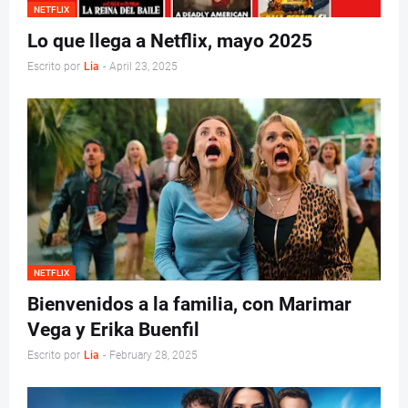
NETFLIX
Lo que llega a Netflix, mayo 2025
Escrito por
Lia
-
April 23, 2025
NETFLIX
Bienvenidos a la familia, con Marimar
Vega y Erika Buenfil
Escrito por
Lia
-
February 28, 2025