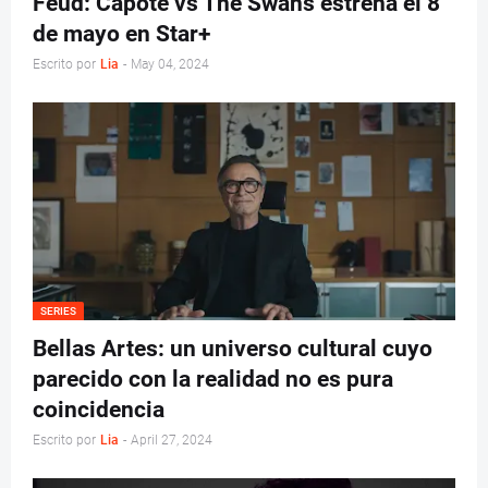
Feud: Capote vs The Swans estrena el 8
de mayo en Star+
Escrito por
Lia
-
May 04, 2024
SERIES
Bellas Artes: un universo cultural cuyo
parecido con la realidad no es pura
coincidencia
Escrito por
Lia
-
April 27, 2024