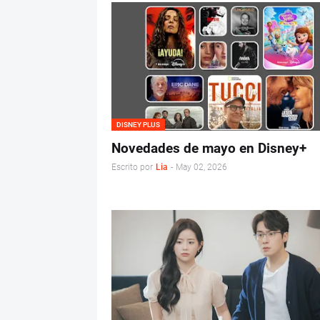
DISNEY PLUS
Novedades de mayo en Disney+
Escrito por
Lia
-
May 02, 2026