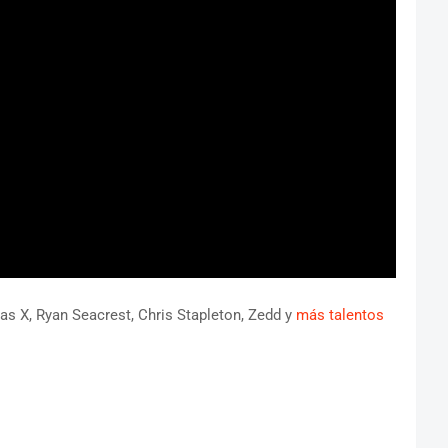
as X, Ryan Seacrest, Chris Stapleton, Zedd y
más talentos