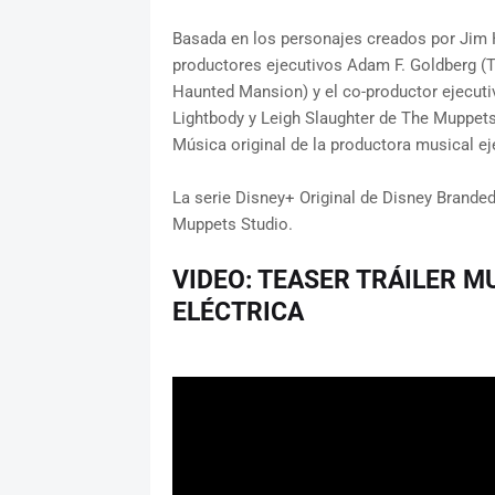
Basada en los personajes creados por Jim He
productores ejecutivos Adam F. Goldberg (T
Haunted Mansion) y el co-productor ejecutiv
Lightbody y Leigh Slaughter de The Muppet
Música original de la productora musical ej
La serie Disney+ Original de Disney Brande
Muppets Studio.
VIDEO: TEASER TRÁILER 
ELÉCTRICA