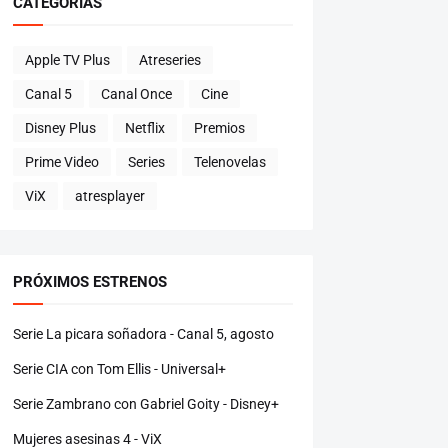
CATEGORÍAS
Apple TV Plus
Atreseries
Canal 5
Canal Once
Cine
Disney Plus
Netflix
Premios
Prime Video
Series
Telenovelas
ViX
atresplayer
PRÓXIMOS ESTRENOS
Serie La picara soñadora - Canal 5, agosto
Serie CIA con Tom Ellis - Universal+
Serie Zambrano con Gabriel Goity - Disney+
Mujeres asesinas 4 - ViX