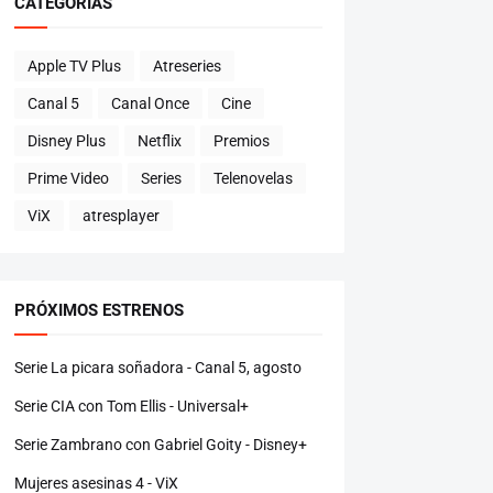
CATEGORÍAS
Apple TV Plus
Atreseries
Canal 5
Canal Once
Cine
Disney Plus
Netflix
Premios
Prime Video
Series
Telenovelas
ViX
atresplayer
PRÓXIMOS ESTRENOS
Serie La picara soñadora - Canal 5, agosto
Serie CIA con Tom Ellis - Universal+
Serie Zambrano con Gabriel Goity - Disney+
Mujeres asesinas 4 - ViX