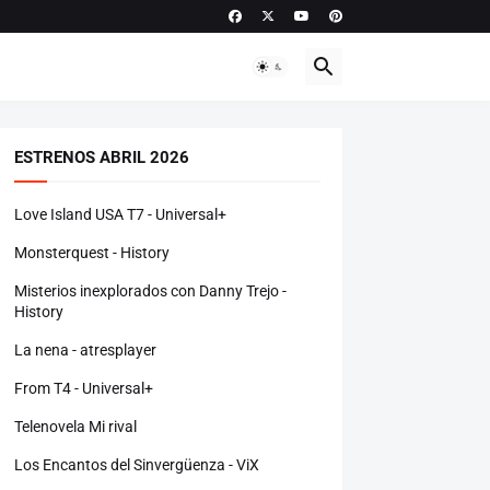
ESTRENOS ABRIL 2026
Love Island USA T7 - Universal+
Monsterquest - History
Misterios inexplorados con Danny Trejo -
History
La nena - atresplayer
From T4 - Universal+
Telenovela Mi rival
Los Encantos del Sinvergüenza - ViX