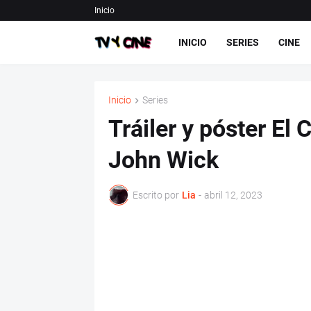
Inicio
INICIO
SERIES
CINE
Inicio
Series
Tráiler y póster El
John Wick
Escrito por
Lia
-
abril 12, 2023