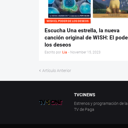
WISH EL PODER DE LOS DESEOS
Escucha Una estrella, la nueva
canción original de WISH: El pode
los deseos
Escrito por
Lia
-
November 15, 2023
Artículo Anterior
TVCINEWS
Estrenos y programación de la 
TV de Paga