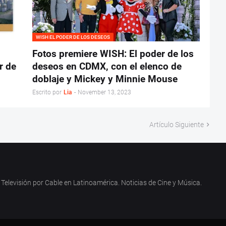
WISH EL PODER DE LOS DESEOS
Fotos premiere WISH: El poder de los
r de
deseos en CDMX, con el elenco de
doblaje y Mickey y Minnie Mouse
Escrito por
Lia
-
November 13, 2023
Artículo Siguiente
Televisión por Cable en Latinoamérica. Noticias de Cine y Música.