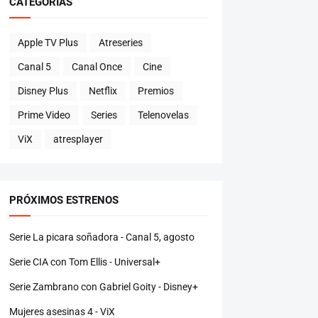
CATEGORÍAS
Apple TV Plus
Atreseries
Canal 5
Canal Once
Cine
Disney Plus
Netflix
Premios
Prime Video
Series
Telenovelas
ViX
atresplayer
PRÓXIMOS ESTRENOS
Serie La picara soñadora - Canal 5, agosto
Serie CIA con Tom Ellis - Universal+
Serie Zambrano con Gabriel Goity - Disney+
Mujeres asesinas 4 - ViX