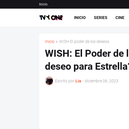
Inicio
INICIO
SERIES
CINE
Inicio
WISH El poder de los deseos
WISH: El Poder de l
deseo para Estrella
Escrito por
Lia
-
diciembre 06, 2023