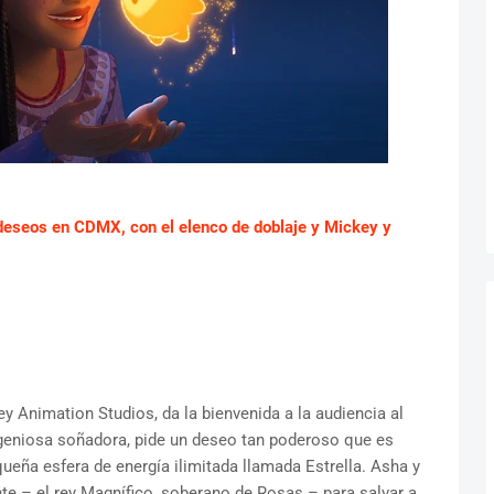
 deseos en CDMX, con el elenco de doblaje y Mickey y
ey Animation Studios, da la bienvenida a la audiencia al
geniosa soñadora, pide un deseo tan poderoso que es
eña esfera de energía ilimitada llamada Estrella. Asha y
te – el rey Magnífico, soberano de Rosas – para salvar a