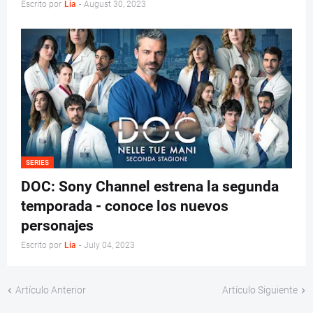
Escrito por
Lia
-
August 30, 2023
SERIES
DOC: Sony Channel estrena la segunda
temporada - conoce los nuevos
personajes
Escrito por
Lia
-
July 04, 2023
Artículo Anterior
Artículo Siguiente