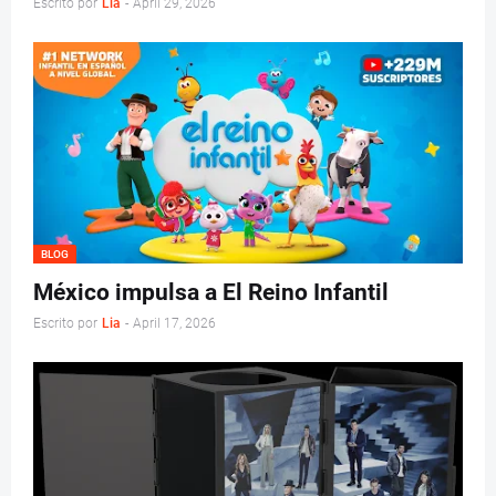
Escrito por
Lia
-
April 29, 2026
BLOG
México impulsa a El Reino Infantil
Escrito por
Lia
-
April 17, 2026