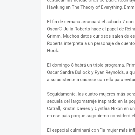
destacan las actuaciones de Eddie Redmayn
Hawking en The Theory of Everything, Emm
El fin de semana arrancará el sábado 7 con
Oscar® Julia Roberts hace el papel de Rein
Grimm. Muchos datos curiosos salen de esta
Roberts interpreta a un personaje de cuen
Hook.
El domingo 8 habrá un triple programa. Pr
Oscar Sandra Bullock y Ryan Reynolds, a qui
a su asistente a casarse con ella para evita
Seguidamente, las cuatro mujeres más sens
secuela del largomatreje inspirado en la po
Catrall, Kristin Davies y Cynthia Nixon en u
en ese país porque sugobierno consideró el
El especial culminará con “la mujer más in