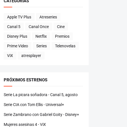
CATEGORÍAS
Apple TV Plus
Atreseries
Canal 5
Canal Once
Cine
Disney Plus
Netflix
Premios
Prime Video
Series
Telenovelas
ViX
atresplayer
PRÓXIMOS ESTRENOS
Serie La picara soñadora - Canal 5, agosto
Serie CIA con Tom Ellis - Universal+
Serie Zambrano con Gabriel Goity - Disney+
Mujeres asesinas 4 - ViX