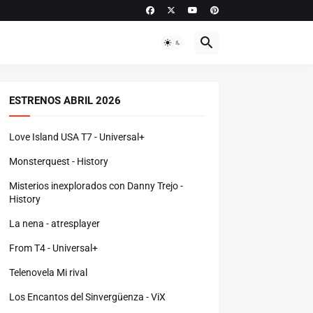
ESTRENOS ABRIL 2026
Love Island USA T7 - Universal+
Monsterquest - History
Misterios inexplorados con Danny Trejo -
History
La nena - atresplayer
From T4 - Universal+
Telenovela Mi rival
Los Encantos del Sinvergüenza - ViX