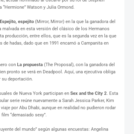
e, actual nominado al Oscar® por su rol de Stephen
a “Hermione” Watson y Julia Ormond.
Espejito, espejito
(Mirror, Mirror) en la que la ganadora del
a malvada en esta versión del clásico de los Hermanos
 producción, entre ellos, que es la segunda vez en la que
tos de hadas, dado que en 1991 encarnó a Campanita en
imero con
La propuesta
(The Proposal), con la ganadora del
en pronto se verá en Deadpool. Aquí, una ejecutiva obliga
r su deportación.
uales de Nueva York participan en
Sex and the City 2
. Esta
pular serie reúne nuevamente a Sarah Jessica Parker, Kim
n viaje por Abu Dhabi, aunque en realidad no pudieron rodar
 film “demasiado sexy”.
fluyente del mundo” según algunas encuestas: Angelina