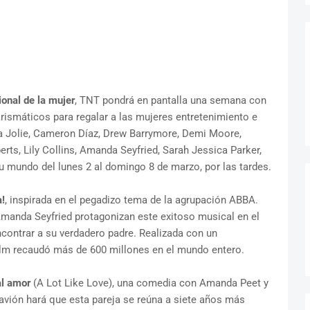
ional de la mujer
, TNT pondrá en pantalla una semana con
arismáticos para regalar a las mujeres entretenimiento e
ina Jolie, Cameron Díaz, Drew Barrymore, Demi Moore,
ts, Lily Collins, Amanda Seyfried, Sarah Jessica Parker,
u mundo del lunes 2 al domingo 8 de marzo, por las tardes.
!
, inspirada en el pegadizo tema de la agrupación ABBA.
 Amanda Seyfried protagonizan este exitoso musical en el
ncontrar a su verdadero padre. Realizada con un
film recaudó más de 600 millones en el mundo entero.
al amor
(A Lot Like Love), una comedia con Amanda Peet y
avión hará que esta pareja se reúna a siete años más