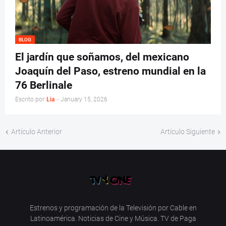
BLOG
El jardín que soñamos, del mexicano
Joaquín del Paso, estreno mundial en la
76 Berlinale
Escrito por
Lia
-
January 15, 2026
Artículo Anterior
Artículo Siguiente
Estrenos y programación de la Televisión por Cable en
Latinoamérica. Noticias de Cine y Música. TV de Paga