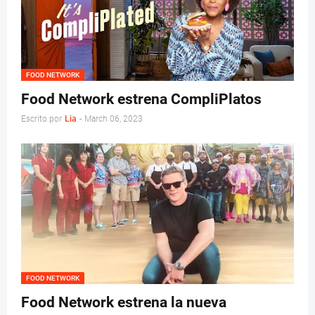
FOOD NETWORK
Food Network estrena CompliPlatos
Escrito por
Lia
-
March 06, 2023
FOOD NETWORK
Food Network estrena la nueva