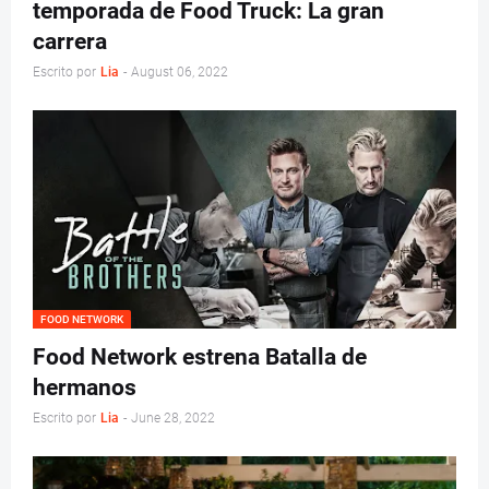
temporada de Food Truck: La gran
carrera
Escrito por
Lia
-
August 06, 2022
FOOD NETWORK
Food Network estrena Batalla de
hermanos
Escrito por
Lia
-
June 28, 2022