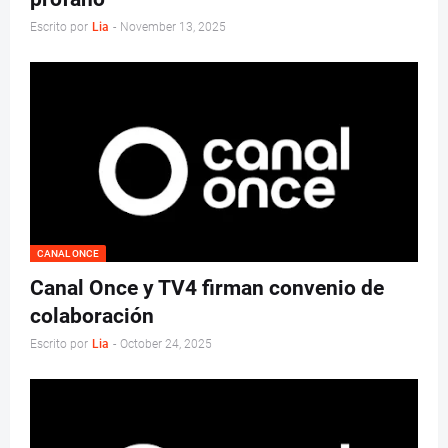
Escrito por
Lia
-
November 13, 2025
CANAL ONCE
Canal Once y TV4 firman convenio de
colaboración
Escrito por
Lia
-
October 24, 2025