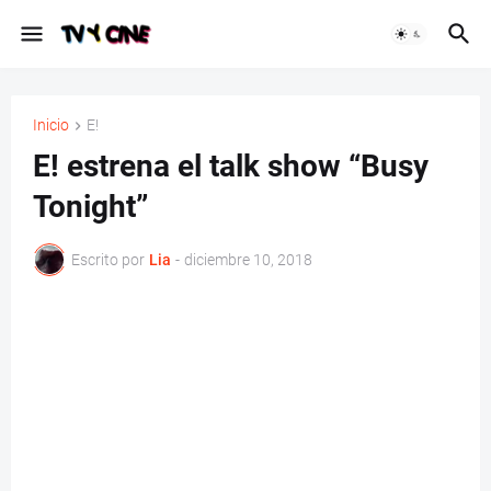
Inicio
E!
E! estrena el talk show “Busy
Tonight”
Escrito por
Lia
-
diciembre 10, 2018