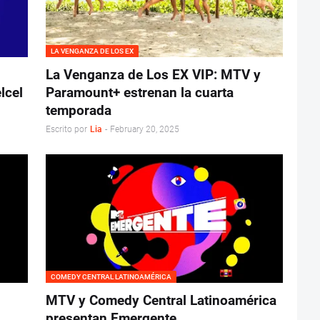
LA VENGANZA DE LOS EX
La Venganza de Los EX VIP: MTV y
lcel
Paramount+ estrenan la cuarta
temporada
Escrito por
Lia
-
February 20, 2025
COMEDY CENTRAL LATINOAMÉRICA
MTV y Comedy Central Latinoamérica
presentan Emergente