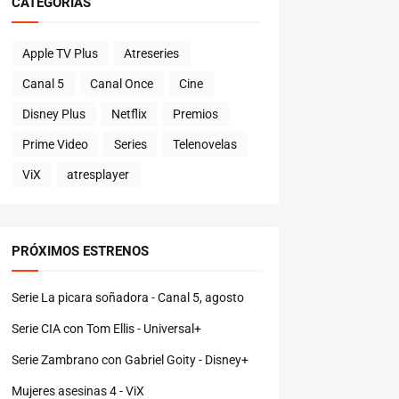
CATEGORÍAS
Apple TV Plus
Atreseries
Canal 5
Canal Once
Cine
Disney Plus
Netflix
Premios
Prime Video
Series
Telenovelas
ViX
atresplayer
PRÓXIMOS ESTRENOS
Serie La picara soñadora - Canal 5, agosto
Serie CIA con Tom Ellis - Universal+
Serie Zambrano con Gabriel Goity - Disney+
Mujeres asesinas 4 - ViX