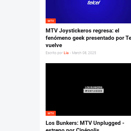
MTV
MTV Joystickeros regresa: el
fenómeno geek presentado por Te
vuelve
Escrito por
Lia
-
March 08, 2025
MTV
Los Bunkers: MTV Unplugged -
estreno por Cinépolis