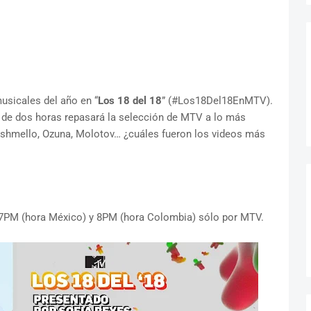
sicales del año en “
Los 18 del 18
” (#Los18Del18EnMTV).
 de dos horas repasará la selección de MTV a lo más
rshmello, Ozuna, Molotov… ¿cuáles fueron los videos más
s 7PM (hora México) y 8PM (hora Colombia) sólo por MTV.