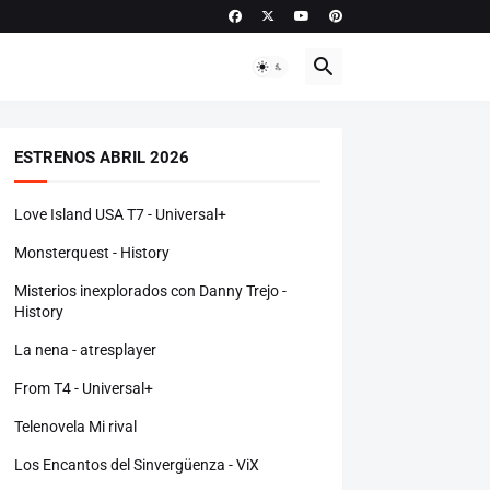
ESTRENOS ABRIL 2026
Love Island USA T7 - Universal+
Monsterquest - History
Misterios inexplorados con Danny Trejo -
History
La nena - atresplayer
From T4 - Universal+
Telenovela Mi rival
Los Encantos del Sinvergüenza - ViX