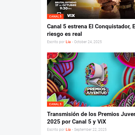
CANAL 5
Canal 5 estrena El Conquistador, E
riesgo es real
Escrito por
Lia
-
October 24, 2025
CANAL 5
Transmisión de los Premios Juve
2025 por Canal 5 y ViX
Escrito por
Lia
-
September 22, 2025