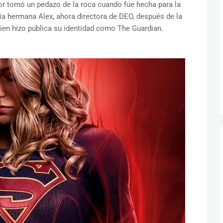
hor tomó un pedazo de la roca cuando fue hecha para la
ia hermana Alex, ahora directora de DEO, después de la
uien hizo pública su identidad como The Guardian.