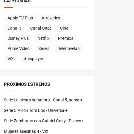
CATEGORÍAS
Apple TV Plus
Atreseries
Canal 5
Canal Once
Cine
Disney Plus
Netflix
Premios
Prime Video
Series
Telenovelas
ViX
atresplayer
PRÓXIMOS ESTRENOS
Serie La picara soñadora - Canal 5, agosto
Serie CIA con Tom Ellis - Universal+
Serie Zambrano con Gabriel Goity - Disney+
Mujeres asesinas 4 - ViX