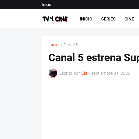
Inicio
INICIO
SERIES
CINE
Inicio
Canal 5
Canal 5 estrena Su
Escrito por
Lia
-
septiembre 01, 2020