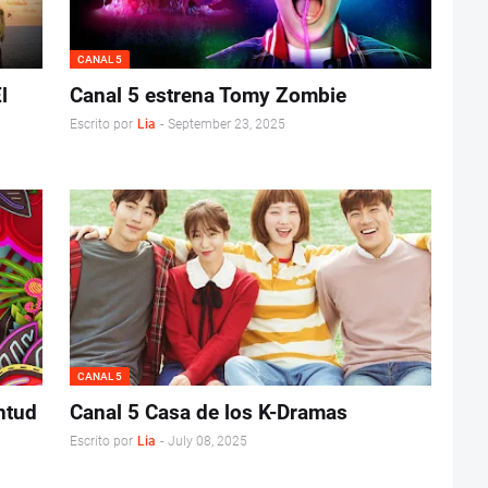
CANAL 5
l
Canal 5 estrena Tomy Zombie
Escrito por
Lia
-
September 23, 2025
CANAL 5
ntud
Canal 5 Casa de los K-Dramas
Escrito por
Lia
-
July 08, 2025