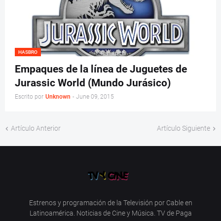
HASBRO
Empaques de la línea de Juguetes de
Jurassic World (Mundo Jurásico)
Escrito por
Unknown
-
June 09, 2015
Artículo Anterior
Artículo Siguiente
Estrenos y programación de la Televisión por Cable en
Latinoamérica. Noticias de Cine y Música. TV de Paga