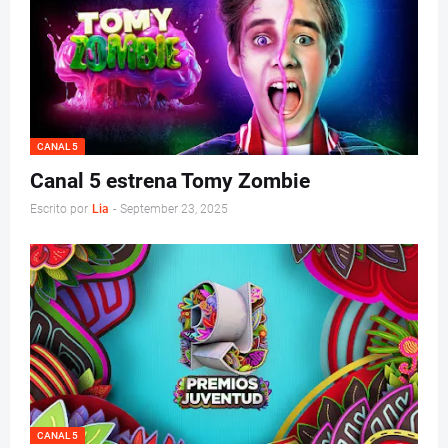
CANAL 5
Canal 5 estrena Tomy Zombie
Escrito por
Lia
-
September 23, 2025
CANAL 5