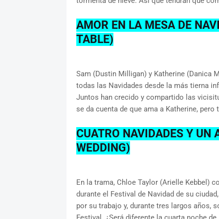
tormenta de nieve. Así que tendrán que comp
AMOR EN LA MESA DE NAV
TABLE)
Sam (Dustin Milligan) y Katherine (Danica 
todas las Navidades desde la más tierna in
Juntos han crecido y compartido las vicisit
se da cuenta de que ama a Katherine, pero 
CUATRO NAVIDADES Y UN 
WEDDING)
En la trama, Chloe Taylor (Arielle Kebbel) c
durante el Festival de Navidad de su ciudad
por su trabajo y, durante tres largos años, 
Festival. ¿Será diferente la cuarta noche d