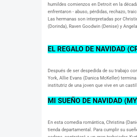
humildes comienzos en Detroit en la década 
enfrentaron - abuso, pérdidas, rechazo, traic
Las hermanas son interpretadas por Christina
(Dorinda), Raven Goodwin (Denise) y Angela 
EL REGALO DE NAVIDAD (
Después de ser despedida de su trabajo c
York, Allie Evans (Danica McKeller) termin
institutriz de una joven que vive en un cast
MI SUEÑO DE NAVIDAD (M
En esta comedia romántica, Christina (Dani
tienda departamental. Para cumplir su sueño