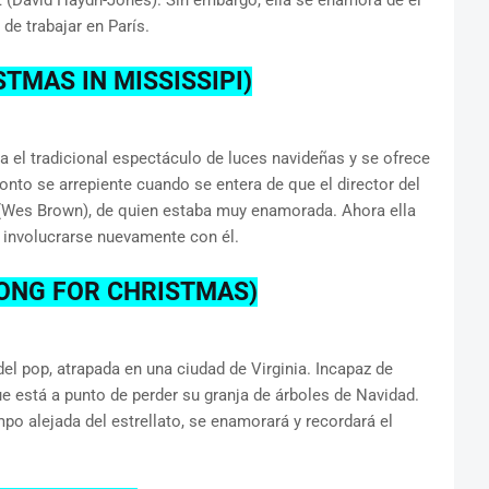
rt (David Haydn-Jones). Sin embargo, ella se enamora de él
de trabajar en París.
TMAS IN MISSISSIPI)
a el tradicional espectáculo de luces navideñas y se ofrece
onto se arrepiente cuando se entera de que el director del
 (Wes Brown), de quien estaba muy enamorada. Ahora ella
r involucrarse nuevamente con él.
SONG FOR CHRISTMAS)
del pop, atrapada en una ciudad de Virginia. Incapaz de
que está a punto de perder su granja de árboles de Navidad.
mpo alejada del estrellato, se enamorará y recordará el