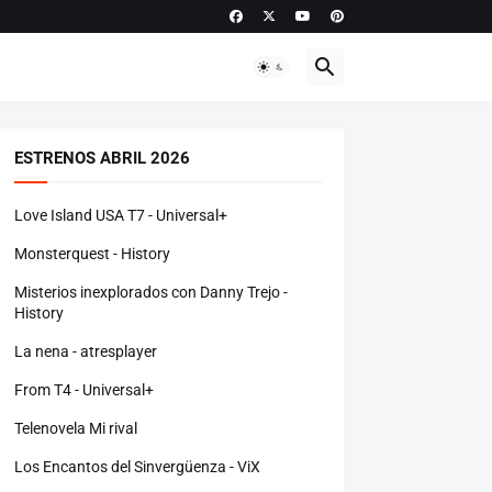
ESTRENOS ABRIL 2026
Love Island USA T7 - Universal+
Monsterquest - History
Misterios inexplorados con Danny Trejo -
History
La nena - atresplayer
From T4 - Universal+
Telenovela Mi rival
Los Encantos del Sinvergüenza - ViX