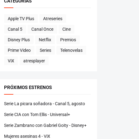
CATEGORÍAS
Apple TV Plus
Atreseries
Canal 5
Canal Once
Cine
Disney Plus
Netflix
Premios
Prime Video
Series
Telenovelas
ViX
atresplayer
PRÓXIMOS ESTRENOS
Serie La picara soñadora - Canal 5, agosto
Serie CIA con Tom Ellis - Universal+
Serie Zambrano con Gabriel Goity - Disney+
Mujeres asesinas 4 - ViX