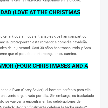
artir la última habitación disponible en la ciudad.
IDAD (LOVE AT THE CHRISTMAS
McKellar), dos amigos entrañables que han compartido
fancia, protagonizan esta romántica comedia navideña.
udes de la juventud. Casi 30 años han transcurrido y Sam
teme que el pasado se interponga en su camino.
AMOR (FOUR CHRISTMASES AND A
onoce a Evan (Corey Sevier), el hombre perfecto para ella,
, un evento organizado por ella. Sin embargo, es trasladado
solo se vuelven a encontrar en las celebraciones del
e Navidad? ¿Podrán finalmente celebrar la fecha juntos?