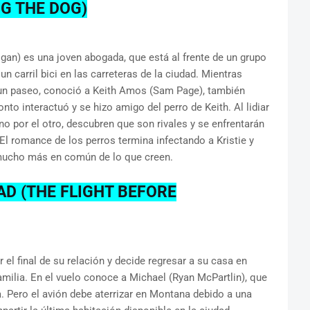
G THE DOG)
igan) es una joven abogada, que está al frente de un grupo
n carril bici en las carreteras de la ciudad. Mientras
 un paseo, conoció a Keith Amos (Sam Page), también
nto interactuó y se hizo amigo del perro de Keith. Al lidiar
no por el otro, descubren que son rivales y se enfrentarán
i. El romance de los perros termina infectando a Kristie y
mucho más en común de lo que creen.
AD (THE FLIGHT BEFORE
el final de su relación y decide regresar a su casa en
milia. En el vuelo conoce a Michael (Ryan McPartlin), que
. Pero el avión debe aterrizar en Montana debido a una