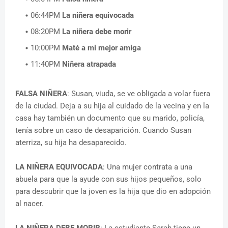
06:44PM
La niñera equivocada
08:20PM
La niñera debe morir
10:00PM
Maté a mi mejor amiga
11:40PM
Niñera atrapada
FALSA NIÑERA
: Susan, viuda, se ve obligada a volar fuera
de la ciudad. Deja a su hija al cuidado de la vecina y en la
casa hay también un documento que su marido, policía,
tenía sobre un caso de desaparición. Cuando Susan
aterriza, su hija ha desaparecido.
LA NIÑERA EQUIVOCADA
: Una mujer contrata a una
abuela para que la ayude con sus hijos pequeños, solo
para descubrir que la joven es la hija que dio en adopción
al nacer.
LA NIÑERA DEBE MORIR
: La estudiante Sarah tiene un