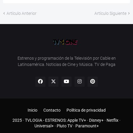
Artículo Anterior
Artículo Siguiente
Estrenos y programación de la Televisión por Cable en
Latinoamérica. Noticias de Cine y Música. TV de Paga
Inicio
Contacto
Política de privacidad
2025 ·
TVLOGIA
- ESTRENOS:
Apple TV+
·
Disney+
·
Netflix
·
Universal+
·
Pluto TV
·
Paramount+