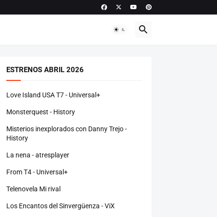
ESTRENOS ABRIL 2026
Love Island USA T7 - Universal+
Monsterquest - History
Misterios inexplorados con Danny Trejo -
History
La nena - atresplayer
From T4 - Universal+
Telenovela Mi rival
Los Encantos del Sinvergüenza - ViX