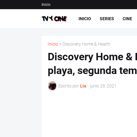
Inicio
INICIO
SERIES
CINE
Inicio
Discovery Home & Health
Discovery Home & H
playa, segunda te
Escrito por
Lia
-
junio 29, 2021