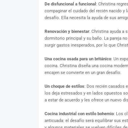
De disfuncional a funcional
: Christina regre
compaginar el cuidado del recién nacido y 
desafío. Ella necesita la ayuda de sus amig
Renovación y bienestar
: Christina ayuda a 
dormitorio principal y su baño. La pareja 
surgir gastos inesperados, por lo que Chr
Una cocina osada para un británico
: Un exp
cocina. Christina diseña una cocina modern
encajen se convierte en un gran desafío.
Un choque de estilos
: Dos recién casados e
los deja estresados y en lados opuestos so
a estar de acuerdo y les ofrece un nuevo d
Cocina industrial con estilo bohemio
: Los c
anticuada: el desafío será equilibrar sus es
y algunos materiales se vuelven difíciles de