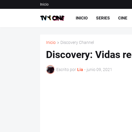
Inicio
INICIO
SERIES
CINE
Inicio
Discovery Channel
Discovery: Vidas r
Escrito por
Lia
-
junio 09, 2021