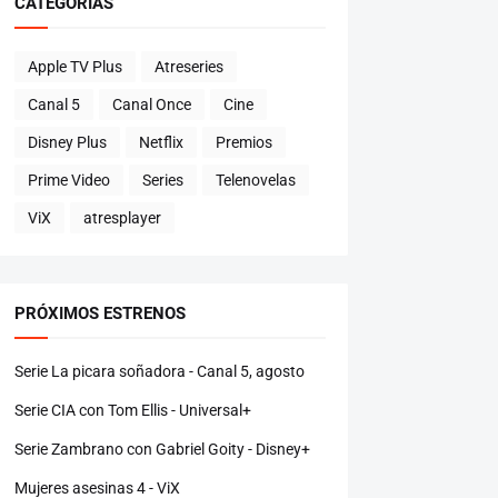
CATEGORÍAS
Apple TV Plus
Atreseries
Canal 5
Canal Once
Cine
Disney Plus
Netflix
Premios
Prime Video
Series
Telenovelas
ViX
atresplayer
PRÓXIMOS ESTRENOS
Serie La picara soñadora - Canal 5, agosto
Serie CIA con Tom Ellis - Universal+
Serie Zambrano con Gabriel Goity - Disney+
Mujeres asesinas 4 - ViX