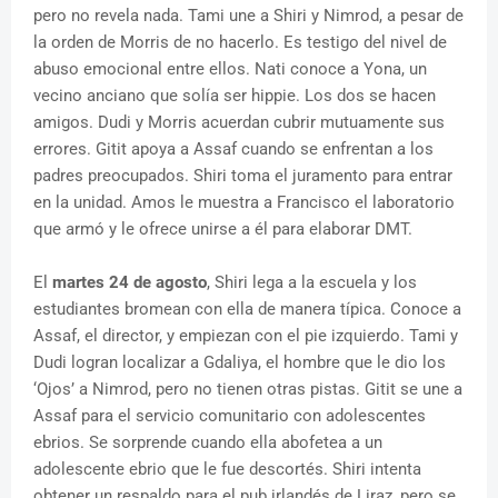
pero no revela nada. Tami une a Shiri y Nimrod, a pesar de
la orden de Morris de no hacerlo. Es testigo del nivel de
abuso emocional entre ellos. Nati conoce a Yona, un
vecino anciano que solía ser hippie. Los dos se hacen
amigos. Dudi y Morris acuerdan cubrir mutuamente sus
errores. Gitit apoya a Assaf cuando se enfrentan a los
padres preocupados. Shiri toma el juramento para entrar
en la unidad. Amos le muestra a Francisco el laboratorio
que armó y le ofrece unirse a él para elaborar DMT.
El
martes 24 de agosto
, Shiri lega a la escuela y los
estudiantes bromean con ella de manera típica. Conoce a
Assaf, el director, y empiezan con el pie izquierdo. Tami y
Dudi logran localizar a Gdaliya, el hombre que le dio los
‘Ojos’ a Nimrod, pero no tienen otras pistas. Gitit se une a
Assaf para el servicio comunitario con adolescentes
ebrios. Se sorprende cuando ella abofetea a un
adolescente ebrio que le fue descortés. Shiri intenta
obtener un respaldo para el pub irlandés de Liraz, pero se