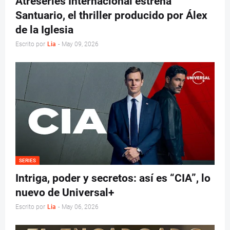
Atreseries Internacional estrena
Santuario, el thriller producido por Álex
de la Iglesia
Escrito por
Lia
-
May 09, 2026
SERIES
Intriga, poder y secretos: así es “CIA”, lo
nuevo de Universal+
Escrito por
Lia
-
May 06, 2026