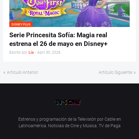
DISNEY PLUS
Serie Princesita Sofía: Magia real
estrena el 26 de mayo en Disney+
Escrito por
Lia
-
April 30, 2026
Artículo Anterior
Artículo Siguiente
Estrenos y programación de la Televisión por Cable en
Latinoamérica. Noticias de Cine y Música. TV de Paga