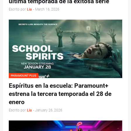
última temporada de la exitosa serie
Escrito por
Lia
-
March 16, 2026
PARAMOUNT PLUS
Espíritus en la escuela: Paramount+
estrena la tercera temporada el 28 de
enero
Escrito por
Lia
-
January 26, 2026