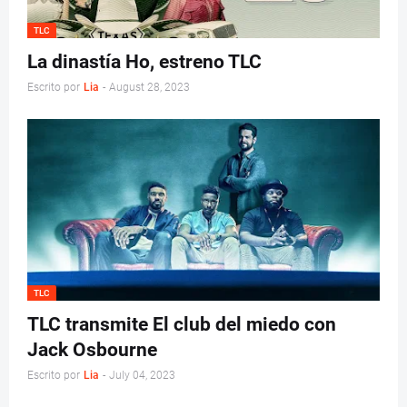
TLC
La dinastía Ho, estreno TLC
Escrito por
Lia
-
August 28, 2023
TLC
TLC transmite El club del miedo con
Jack Osbourne
Escrito por
Lia
-
July 04, 2023