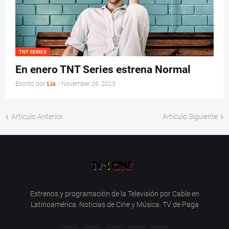
TNT SERIES
En enero TNT Series estrena Normal
Escrito por
Lia
-
November 26, 2023
Artículo Anterior
Artículo Siguiente
Estrenos y programación de la Televisión por Cable en
Latinoamérica. Noticias de Cine y Música. TV de Paga