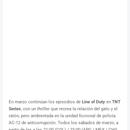
En marzo continúan los episodios de
Line of Duty
en
TNT
Series
, con un thriller que recrea la relación del gato y el
ratón, pero ambientada en la unidad ficcional de policía
AC-12 de anticorrupción. Todos los sábados de marzo, a
partir de las a las 21:00 (COL) / 23:00 (ARG / MEX / CHI)