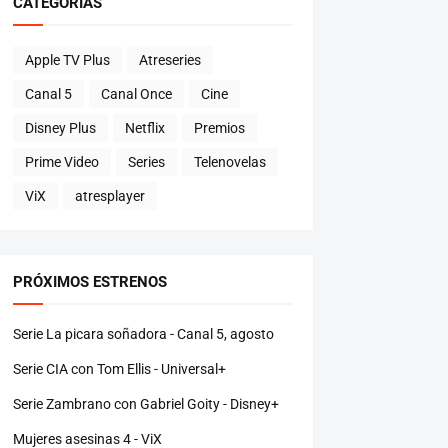
CATEGORÍAS
Apple TV Plus
Atreseries
Canal 5
Canal Once
Cine
Disney Plus
Netflix
Premios
Prime Video
Series
Telenovelas
ViX
atresplayer
PRÓXIMOS ESTRENOS
Serie La picara soñadora - Canal 5, agosto
Serie CIA con Tom Ellis - Universal+
Serie Zambrano con Gabriel Goity - Disney+
Mujeres asesinas 4 - ViX