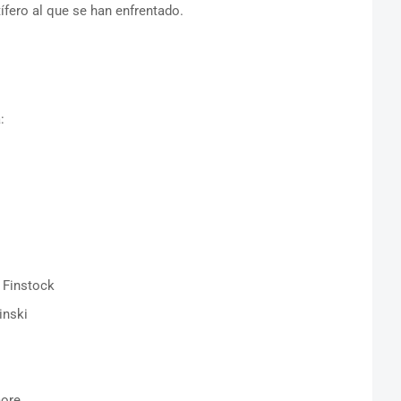
fero al que se han enfrentado.
:
 Finstock
inski
ore