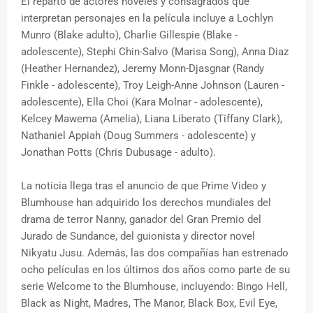
El reparto de actores noveles y consagrados que
interpretan personajes en la película incluye a Lochlyn
Munro (Blake adulto), Charlie Gillespie (Blake -
adolescente), Stephi Chin-Salvo (Marisa Song), Anna Diaz
(Heather Hernandez), Jeremy Monn-Djasgnar (Randy
Finkle - adolescente), Troy Leigh-Anne Johnson (Lauren -
adolescente), Ella Choi (Kara Molnar - adolescente),
Kelcey Mawema (Amelia), Liana Liberato (Tiffany Clark),
Nathaniel Appiah (Doug Summers - adolescente) y
Jonathan Potts (Chris Dubusage - adulto).
La noticia llega tras el anuncio de que Prime Video y
Blumhouse han adquirido los derechos mundiales del
drama de terror Nanny, ganador del Gran Premio del
Jurado de Sundance, del guionista y director novel
Nikyatu Jusu. Además, las dos compañías han estrenado
ocho películas en los últimos dos años como parte de su
serie Welcome to the Blumhouse, incluyendo: Bingo Hell,
Black as Night, Madres, The Manor, Black Box, Evil Eye,