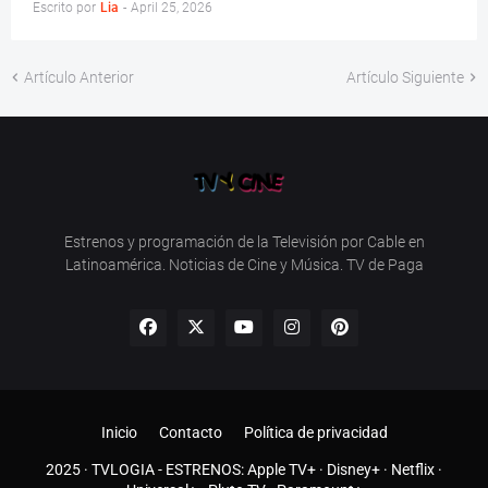
Escrito por
Lia
-
April 25, 2026
Artículo Anterior
Artículo Siguiente
Estrenos y programación de la Televisión por Cable en
Latinoamérica. Noticias de Cine y Música. TV de Paga
Inicio
Contacto
Política de privacidad
2025 ·
TVLOGIA
- ESTRENOS:
Apple TV+
·
Disney+
·
Netflix
·