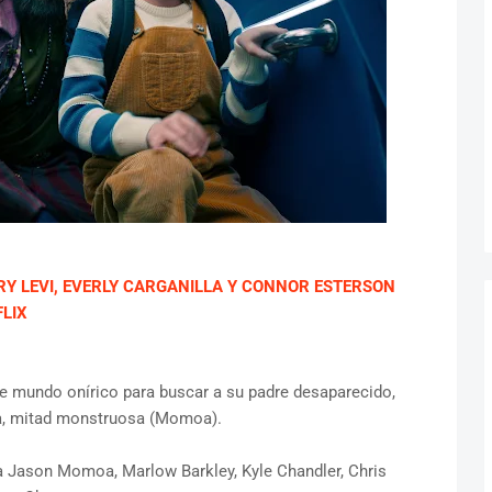
RY LEVI, EVERLY CARGANILLA Y CONNOR ESTERSON
LIX
íble mundo onírico para buscar a su padre desaparecido,
a, mitad monstruosa (Momoa).
 a Jason Momoa, Marlow Barkley, Kyle Chandler, Chris