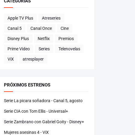
CATEGORÍAS
Apple TV Plus
Atreseries
Canal 5
Canal Once
Cine
Disney Plus
Netflix
Premios
Prime Video
Series
Telenovelas
ViX
atresplayer
PRÓXIMOS ESTRENOS
Serie La picara soñadora - Canal 5, agosto
Serie CIA con Tom Ellis - Universal+
Serie Zambrano con Gabriel Goity - Disney+
Mujeres asesinas 4 - ViX