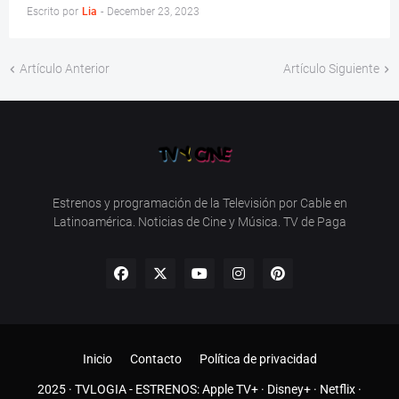
Escrito por
Lia
-
December 23, 2023
Artículo Anterior
Artículo Siguiente
Estrenos y programación de la Televisión por Cable en
Latinoamérica. Noticias de Cine y Música. TV de Paga
Inicio
Contacto
Política de privacidad
2025 ·
TVLOGIA
- ESTRENOS:
Apple TV+
·
Disney+
·
Netflix
·