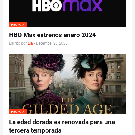
HBO MAX
HBO Max estrenos enero 2024
Escrito por
Lia
-
December 23, 2023
HBO MAX
La edad dorada es renovada para una
tercera temporada