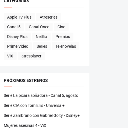
CATEGORÍAS
Apple TV Plus
Atreseries
Canal 5
Canal Once
Cine
Disney Plus
Netflix
Premios
Prime Video
Series
Telenovelas
ViX
atresplayer
PRÓXIMOS ESTRENOS
Serie La picara soñadora - Canal 5, agosto
Serie CIA con Tom Ellis - Universal+
Serie Zambrano con Gabriel Goity - Disney+
Mujeres asesinas 4 - ViX