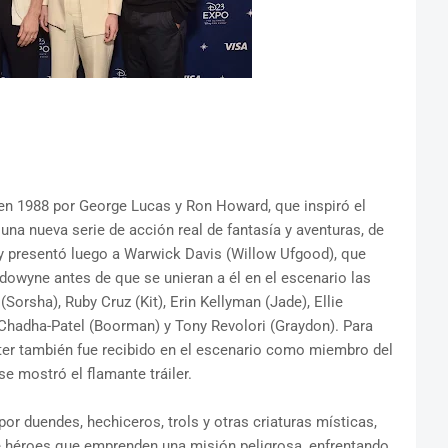
en 1988 por George Lucas y Ron Howard, que inspiró el
una nueva serie de acción real de fantasía y aventuras, de
y presentó luego a Warwick Davis (Willow Ufgood), que
owyne antes de que se unieran a él en el escenario las
Sorsha), Ruby Cruz (Kit), Erin Kellyman (Jade), Ellie
Chadha-Patel (Boorman) y Tony Revolori (Graydon). Para
later también fue recibido en el escenario como miembro del
e mostró el flamante tráiler.
 duendes, hechiceros, trols y otras criaturas místicas,
 de héroes que emprenden una misión peligrosa, enfrentando