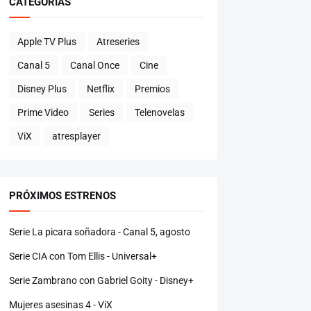
CATEGORÍAS
Apple TV Plus
Atreseries
Canal 5
Canal Once
Cine
Disney Plus
Netflix
Premios
Prime Video
Series
Telenovelas
ViX
atresplayer
PRÓXIMOS ESTRENOS
Serie La picara soñadora - Canal 5, agosto
Serie CIA con Tom Ellis - Universal+
Serie Zambrano con Gabriel Goity - Disney+
Mujeres asesinas 4 - ViX