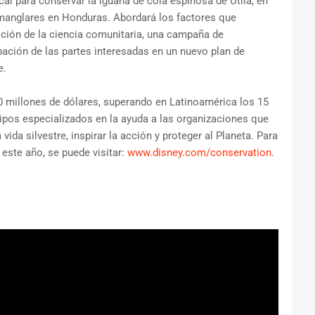
cal para conservar la iguana de cola espinosa de Útila, en
de manglares en Honduras. Abordará los factores que
oción de la ciencia comunitaria, una campaña de
ipación de las partes interesadas en un nuevo plan de
e.
 millones de dólares, superando en Latinoamérica los 15
uipos especializados en la ayuda a las organizaciones que
ida silvestre, inspirar la acción y proteger al Planeta. Para
este año, se puede visitar:
www.disney.com/conservation
.