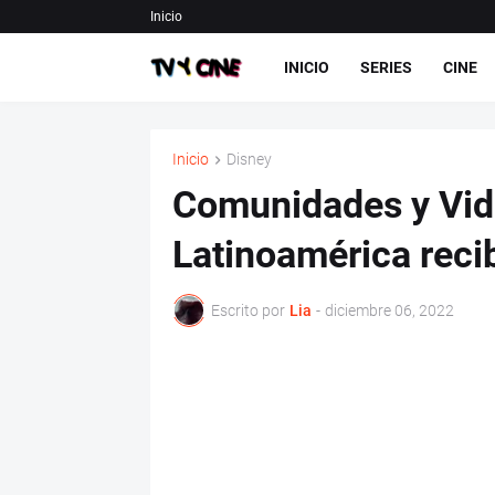
Inicio
INICIO
SERIES
CINE
Inicio
Disney
Comunidades y Vida
Latinoamérica reci
Escrito por
Lia
-
diciembre 06, 2022