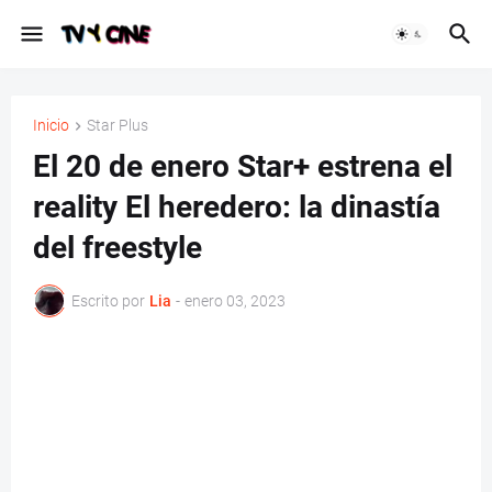
Inicio
Star Plus
El 20 de enero Star+ estrena el
reality El heredero: la dinastía
del freestyle
Escrito por
Lia
-
enero 03, 2023