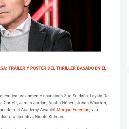
A: TRÁILER Y PÓSTER DEL THRILLER BASADO EN EL
ra ejecutiva previamente anunciada Zoe Saldaña, Laysla De
ca Garrett, James Jordan, Austin Hébert, Jonah Wharton,
l ganador del Academy Award®
Morgan Freeman
, y la
ductora ejecutiva Nicole Kidman.