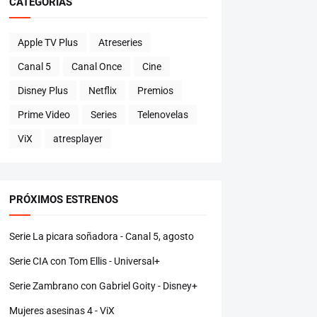
CATEGORÍAS
Apple TV Plus
Atreseries
Canal 5
Canal Once
Cine
Disney Plus
Netflix
Premios
Prime Video
Series
Telenovelas
ViX
atresplayer
PRÓXIMOS ESTRENOS
Serie La picara soñadora - Canal 5, agosto
Serie CIA con Tom Ellis - Universal+
Serie Zambrano con Gabriel Goity - Disney+
Mujeres asesinas 4 - ViX