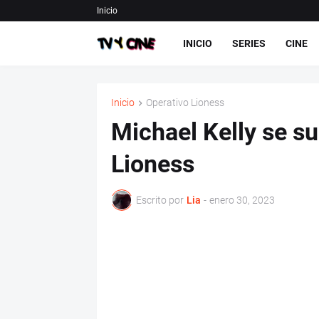
Inicio
INICIO
SERIES
CINE
Inicio
Operativo Lioness
Michael Kelly se su
Lioness
Escrito por
Lia
-
enero 30, 2023