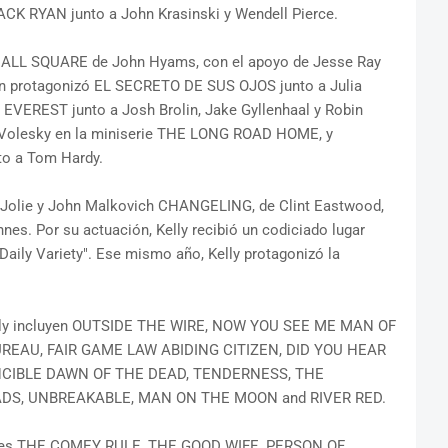
K RYAN junto a John Krasinski y Wendell Pierce.
zó ALL SQUARE de John Hyams, con el apoyo de Jesse Ray
n protagonizó EL SECRETO DE SUS OJOS junto a Julia
y EVEREST junto a Josh Brolin, Jake Gyllenhaal y Robin
ry Volesky en la miniserie THE LONG ROAD HOME, y
to a Tom Hardy.
na Jolie y John Malkovich CHANGELING, de Clint Eastwood,
nes. Por su actuación, Kelly recibió un codiciado lugar
aily Variety". Ese mismo año, Kelly protagonizó la
Kelly incluyen OUTSIDE THE WIRE, NOW YOU SEE ME MAN OF
EAU, FAIR GAME LAW ABIDING CITIZEN, DID YOU HEAR
CIBLE DAWN OF THE DEAD, TENDERNESS, THE
DS, UNBREAKABLE, MAN ON THE MOON and RIVER RED.
iseries THE COMEY RULE, THE GOOD WIFE, PERSON OF