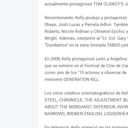
actualmente protagoniza TOM CLANCY'S JAC
Recientemente, Kelly produjo y protagoni
Sheps, Josh Lucas y Pamela Adlon. Tambié
Roberts, Nicole Kidman y Chiwetel Ejiofor, 
Wright. Además, interpretó al “Lt. Col. Ga
“Dumbarton” en la serie limitada TABOO jun
En 2008, Kelly protagonizó junto a Angeli
que se estrenó en el Festival de Cine de Can
como uno de los "10 actores a observar de D
miniserie GENERATION KILL.
Los otros créditos cinematográficos de 
STEEL, CHRONICLE, THE ADJUSTMENT BUR
ABOUT THE MORGANS?, DEFENDOR, INVIN
NARROWS, BROKEN ENGLISH, LOGGERHEA
En televisión, Kelly apareció en las min