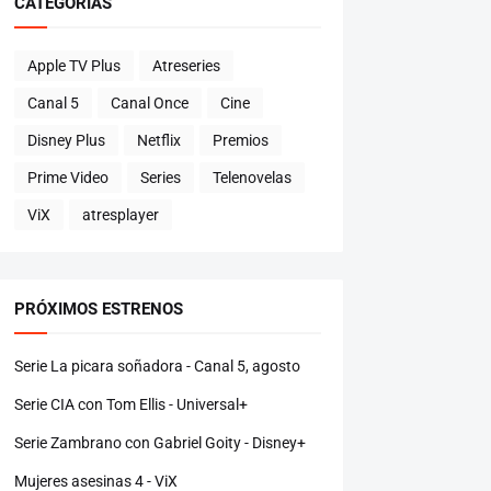
CATEGORÍAS
Apple TV Plus
Atreseries
Canal 5
Canal Once
Cine
Disney Plus
Netflix
Premios
Prime Video
Series
Telenovelas
ViX
atresplayer
PRÓXIMOS ESTRENOS
Serie La picara soñadora - Canal 5, agosto
Serie CIA con Tom Ellis - Universal+
Serie Zambrano con Gabriel Goity - Disney+
Mujeres asesinas 4 - ViX