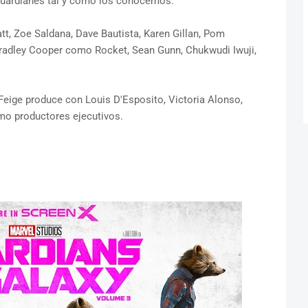
 Guardianes tal y como los conocemos.
att, Zoe Saldana, Dave Bautista, Karen Gillan, Pom
Bradley Cooper como Rocket, Sean Gunn, Chukwudi Iwuji,
 Feige produce con Louis D'Esposito, Victoria Alonso,
mo productores ejecutivos.