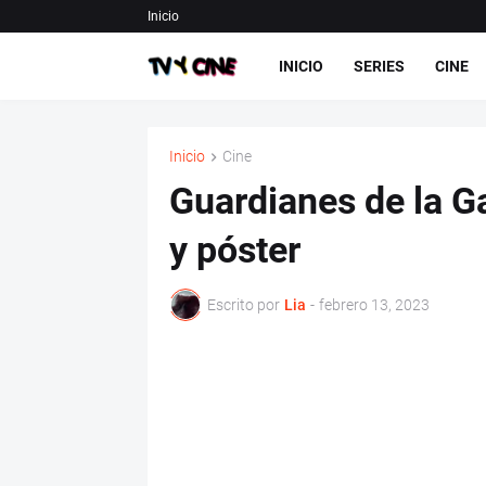
Inicio
INICIO
SERIES
CINE
Inicio
Cine
Guardianes de la Ga
y póster
Escrito por
Lia
-
febrero 13, 2023