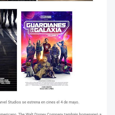
l Studios se estrena en cines el 4 de mayo.
l Americano, The Walt Disney Company también homenajeó a