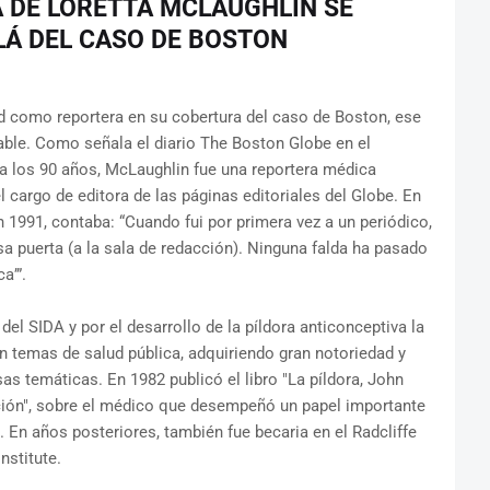
A DE LORETTA MCLAUGHLIN SE
Á DEL CASO DE BOSTON
d como reportera en su cobertura del caso de Boston, ese
able. Como señala el diario The Boston Globe en el
8 a los 90 años, McLaughlin fue una reportera médica
 cargo de editora de las páginas editoriales del Globe. En
 1991, contaba: “Cuando fui por primera vez a un periódico,
esa puerta (a la sala de redacción). Ninguna falda ha pasado
a’”.
 del SIDA y por el desarrollo de la píldora anticonceptiva la
en temas de salud pública, adquiriendo gran notoriedad y
as temáticas. En 1982 publicó el libro "La píldora, John
lución", sobre el médico que desempeñó un papel importante
a. En años posteriores, también fue becaria en el Radcliffe
nstitute.