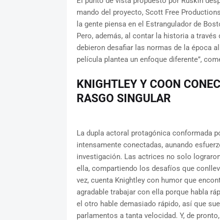
El punto de vista propuesto por Ruskin desp
mando del proyecto, Scott Free Productions,
la gente piensa en el Estrangulador de Bost
Pero, además, al contar la historia a través
debieron desafiar las normas de la época al
película plantea un enfoque diferente”, co
KNIGHTLEY Y COON CONECT
RASGO SINGULAR
La dupla actoral protagónica conformada po
intensamente conectadas, aunando esfuerzos 
investigación. Las actrices no solo lograro
ella, compartiendo los desafíos que conlleva 
vez, cuenta Knightley con humor que encon
agradable trabajar con ella porque habla r
el otro hable demasiado rápido, así que s
parlamentos a tanta velocidad. Y, de pronto