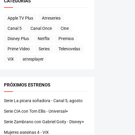
CATEGORÍAS
Apple TV Plus
Atreseries
Canal 5
Canal Once
Cine
Disney Plus
Netflix
Premios
Prime Video
Series
Telenovelas
ViX
atresplayer
PRÓXIMOS ESTRENOS
Serie La picara soñadora - Canal 5, agosto
Serie CIA con Tom Ellis - Universal+
Serie Zambrano con Gabriel Goity - Disney+
Mujeres asesinas 4 - ViX