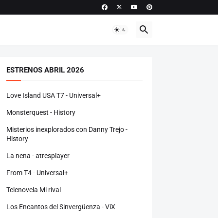
ESTRENOS ABRIL 2026
Love Island USA T7 - Universal+
Monsterquest - History
Misterios inexplorados con Danny Trejo -
History
La nena - atresplayer
From T4 - Universal+
Telenovela Mi rival
Los Encantos del Sinvergüenza - ViX