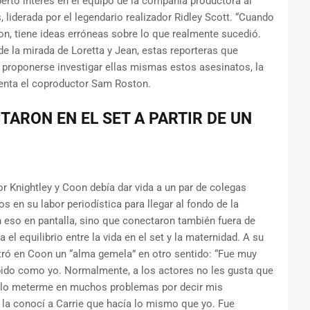
ertó interés en el equipo de la compañía productora al
 liderada por el legendario realizador Ridley Scott. “Cuando
on, tiene ideas erróneas sobre lo que realmente sucedió.
 de la mirada de Loretta y Jean, estas reporteras que
 proponerse investigar ellas mismas estos asesinatos, la
menta el coproductor Sam Roston.
ARON EN EL SET A PARTIR DE UN
r Knightley y Coon debía dar vida a un par de colegas
en su labor periodística para llegar al fondo de la
n eso en pantalla, sino que conectaron también fuera de
el equilibrio entre la vida en el set y la maternidad. A su
tró en Coon un “alma gemela” en otro sentido: “Fue muy
ápido como yo. Normalmente, a los actores no les gusta que
uelo meterme en muchos problemas por decir mis
, la conocí a Carrie que hacía lo mismo que yo. Fue