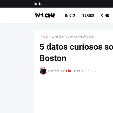
Inicio
INICIO
SERIES
CINE
Inicio
El estrangulador de Boston
5 datos curiosos so
Boston
Escrito por
Lia
-
marzo 17, 2023