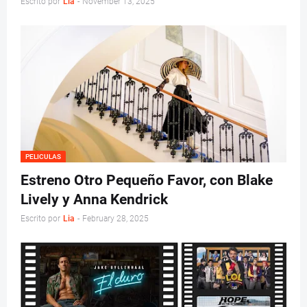
Escrito por
Lia
-
November 13, 2025
PELICULAS
Estreno Otro Pequeño Favor, con Blake
Lively y Anna Kendrick
Escrito por
Lia
-
February 28, 2025