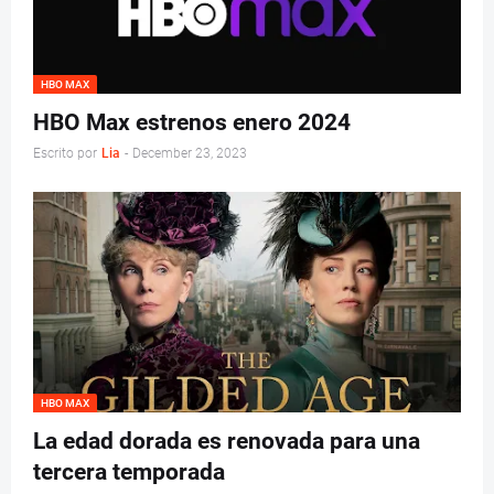
HBO MAX
HBO Max estrenos enero 2024
Escrito por
Lia
-
December 23, 2023
HBO MAX
La edad dorada es renovada para una
tercera temporada