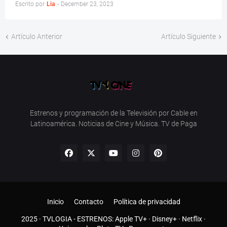
Escrito por
Lia
-
December 23, 2023
Artículo Anterior
Artículo Siguiente
Estrenos y programación de la Televisión por Cable en
Latinoamérica. Noticias de Cine y Música. TV de Paga
Inicio
Contacto
Política de privacidad
2025 ·
TVLOGIA
- ESTRENOS:
Apple TV+
·
Disney+
·
Netflix
·