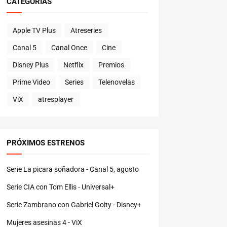
CATEGORÍAS
Apple TV Plus
Atreseries
Canal 5
Canal Once
Cine
Disney Plus
Netflix
Premios
Prime Video
Series
Telenovelas
ViX
atresplayer
PRÓXIMOS ESTRENOS
Serie La picara soñadora - Canal 5, agosto
Serie CIA con Tom Ellis - Universal+
Serie Zambrano con Gabriel Goity - Disney+
Mujeres asesinas 4 - ViX