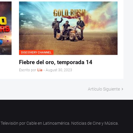
DISCOVERY CHANNEL
Fiebre del oro, temporada 14
Escrito por
Lia
-
August 30, 2023
Artículo Siguiente
Televisión por Cable en Latinoamérica. Noticias de Cine y Música.