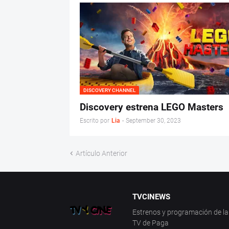
DISCOVERY CHANNEL
Discovery estrena LEGO Masters
Escrito por
Lia
-
September 30, 2023
Artículo Anterior
TVCINEWS
Estrenos y programación de la 
TV de Paga